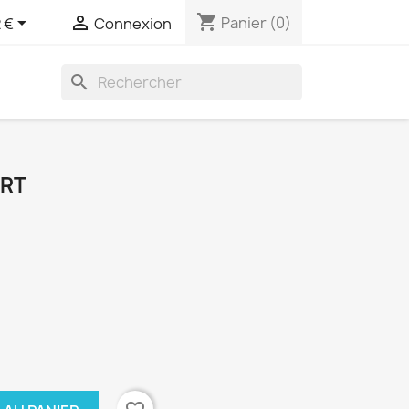
shopping_cart


Panier
(0)
 €
Connexion
search
ERT