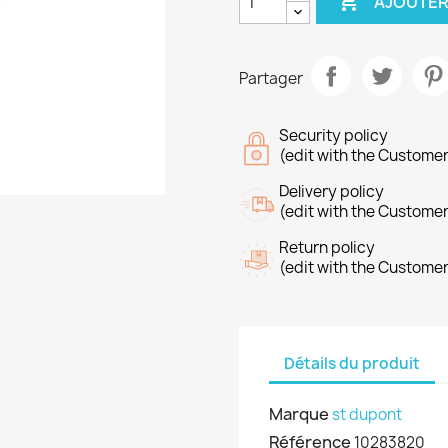

AJOUTER
Partager
Security policy
(edit with the Custome
Delivery policy
(edit with the Custome
Return policy
(edit with the Custome
Détails du produit
Marque
st dupont
Référence
10283820