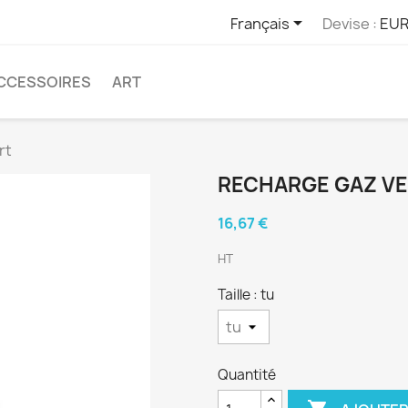

Français
Devise :
EUR
CCESSOIRES
ART
rt
RECHARGE GAZ V
16,67 €
HT
Taille : tu
Quantité