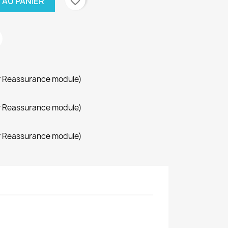
favorite_border
 AU PANIER
r Reassurance module)
r Reassurance module)
r Reassurance module)