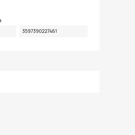
s
3597390227461