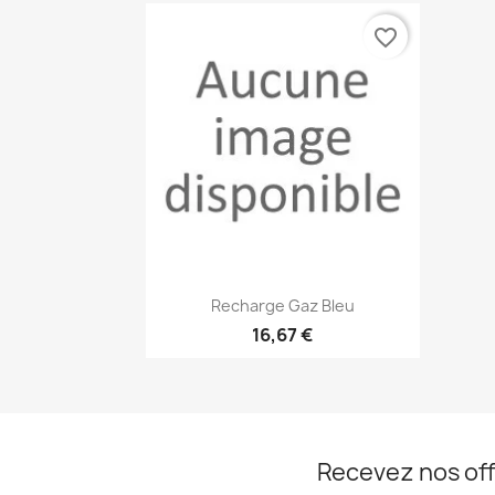
favorite_border
Aperçu rapide

Recharge Gaz Bleu
16,67 €
Recevez nos off