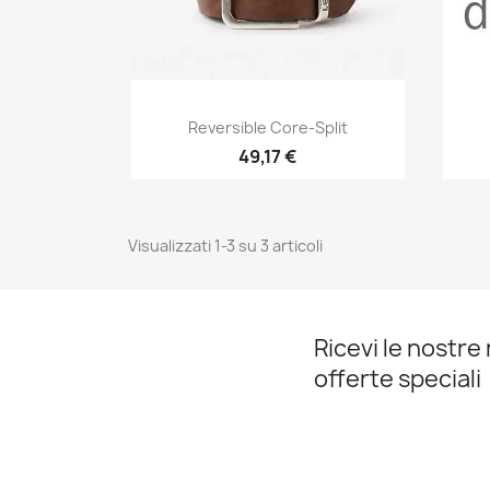
Anteprima

Reversible Core-Split
49,17 €
Visualizzati 1-3 su 3 articoli
Ricevi le nostre 
offerte speciali