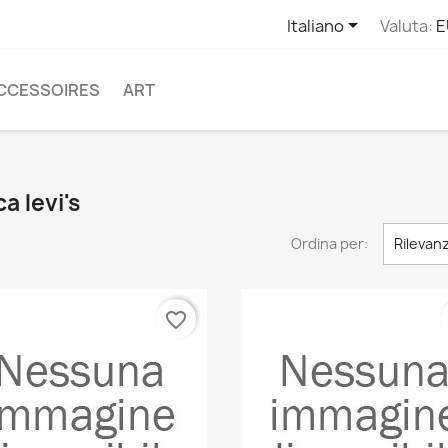

Italiano
Valuta:
E
CCESSOIRES
ART
a levi's
Ordina per:
Rilevan
favorite_border