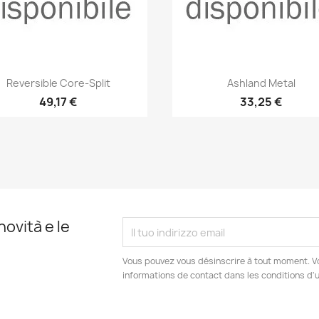
Anteprima
Anteprima


Reversible Core-Split
Ashland Metal
49,17 €
33,25 €
novità e le
Vous pouvez vous désinscrire à tout moment. V
informations de contact dans les conditions d'ut