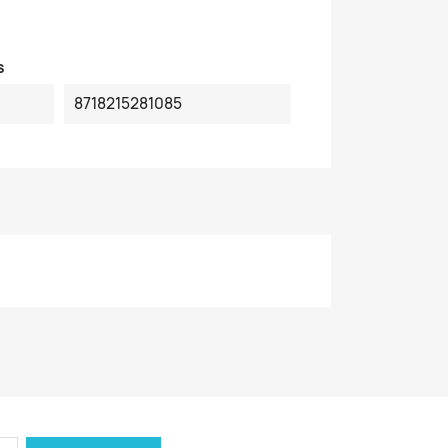
s
8718215281085