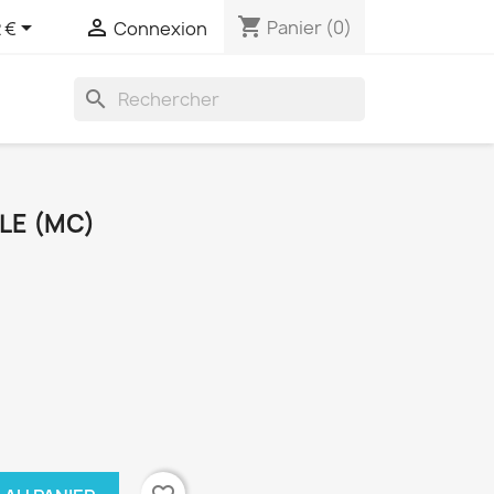
shopping_cart


Panier
(0)
 €
Connexion
search
LE (MC)