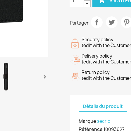

AJOUTER
Partager
Security policy
(edit with the Custome
Delivery policy
(edit with the Custome
Return policy

(edit with the Custome
Détails du produit
Marque
secrid
Référence
10093627