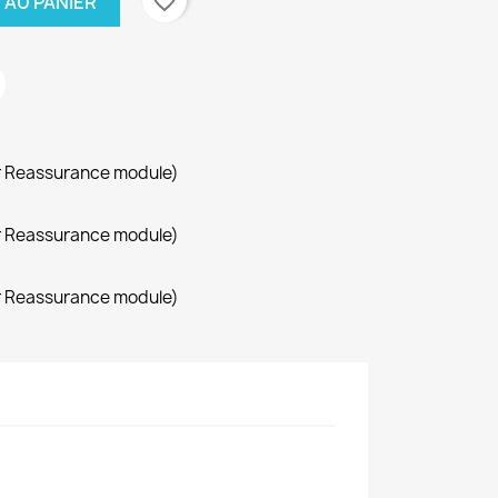
favorite_border
 AU PANIER
r Reassurance module)
r Reassurance module)
r Reassurance module)